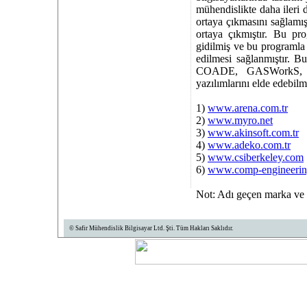
mühendislikte daha ileri
ortaya çıkmasını sağlamı
ortaya çıkmıştır. Bu pr
gidilmiş ve bu programla 
edilmesi sağlanmıştır.
COADE, GASWorkS, Au
yazılımlarını elde edebilm
1)
www.arena.com.tr
2)
www.myro.net
3)
www.akinsoft.com.tr
4)
www.adeko.com.tr
5)
www.csiberkeley.com
6)
www.comp-engineeri
Not: Adı geçen marka ve y
© Safir Mühendislik Bilgisayar Ltd. Şti.
Tüm Hakları Saklıdır.