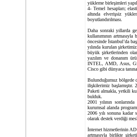
yükleme birleşimleri yapı
4- Temel hesapları; elast
altında elverişsiz yükl
boyutlandırılması.
Daha sonraki yıllarda ge
kullanımının artmasıyla bi
öncesinde İstanbul’da ba
yılında kurulan şirketimiz
büyük şirketlerinden ola
yazılım ve donanım ürün
INTEL, AMD, Asus, Gig
Cisco gibi dünyaca tanınan
Bulunduğumuz bölgede dah
ilişkilerimiz başlamıştı
Paketi almakla, yetkili kul
bulduk.
2001 yılının sonlarınd
kurumsal alanda programlar
2006 yılı sonuna kadar sü
olarak destek verdiği mesle
İnternet hizmetlerinin ADS
artmasıyla birlikte şirk