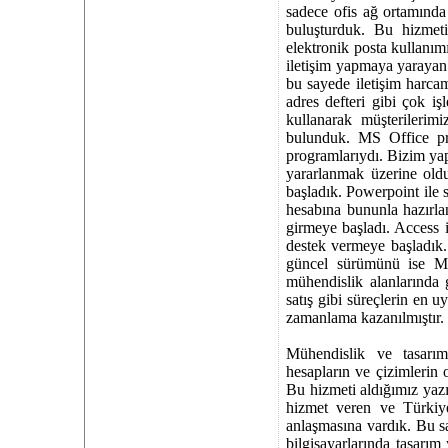
sadece ofis ağ ortamında 
buluşturduk. Bu hizmetin
elektronik posta kullanı
iletişim yapmaya yarayan 
bu sayede iletişim harcam
adres defteri gibi çok i
kullanarak müşterilerimi
bulunduk. MS Office pro
programlarıydı. Bizim ya
yararlanmak üzerine oldu
başladık. Powerpoint ile
hesabına bununla hazırla
girmeye başladı. Access i
destek vermeye başladık.
güncel sürümünü ise MS 
mühendislik alanlarında 
satış gibi süreçlerin en 
zamanlama kazanılmıştır.
Mühendislik ve tasarım
hesapların ve çizimlerin 
Bu hizmeti aldığımız yaz
hizmet veren ve Türkiye
anlaşmasına vardık. Bu s
bilgisayarlarında tasarı