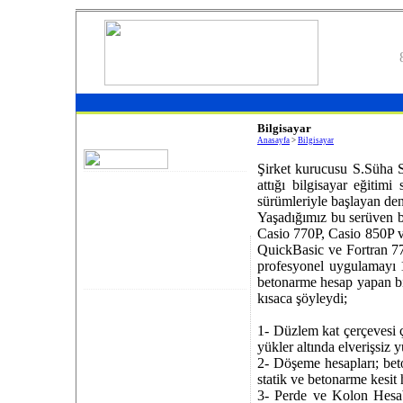
Bilgisayar
Anasayfa
>
Bilgisayar
Şirket kurucusu S.Süha S
attığı bilgisayar eğiti
sürümleriyle başlayan de
Yaşadığımız bu serüven b
Casio 770P, Casio 850P v
QuickBasic ve Fortran 77
profesyonel uygulamayı 
betonarme hesap yapan bir
kısaca şöyleydi;
1- Düzlem kat çerçevesi ç
yükler altında elverişsiz 
2- Döşeme hesapları; bet
statik ve betonarme kesit 
3- Perde ve Kolon Hesabı